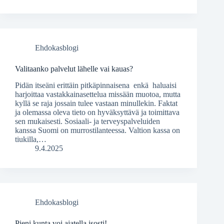
Ehdokasblogi
Valitaanko palvelut lähelle vai kauas?
Pidän itseäni erittäin pitkäpinnaisena enkä haluaisi
harjoittaa vastakkainasettelua missään muotoa, mutta
kyllä se raja jossain tulee vastaan minullekin. Faktat
ja olemassa oleva tieto on hyväksyttävä ja toimittava
sen mukaisesti. Sosiaali- ja terveyspalveluiden
kanssa Suomi on murrostilanteessa. Valtion kassa on
tiukilla,…
9.4.2025
Ehdokasblogi
Pieni kunta voi ajatella isosti!