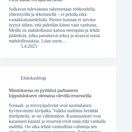
Sulkavan tulevaisuus rakennetaan rohkeudella,
yhteistyöllä ja tekemisellä – ei pelolla eikä
vastakkainasettelulla. Pienen kunnan ei tarvitse
tyytyä siihen, että pidetään kiinni vain vanhasta.
Meillä on mahdollisuus katsoa eteenpäin ja tehdä
päätöksiä, jotka parantavat arkea ja avaavat uusia
mahdollisuuksia. Liian usein…
5.4.2025
Ehdokasblogi
Muutoksessa on pyrittävä parhaaseen
lopputulokseen olemassa olevilla resursseilla
Sosiaali- ja terveyspalvelut ovat suomalaisen
hyvinvoinnin kivijalka. Vaikka uudistus herättää
mielipiteitä, se on välttämätön. Kustannukset ovat
karanneet käsistä ja resurssit eivät enää riitä vanhalla
mallilla. On aika tehdä vastuullisia valintoja sen
sijaan, että takerrumme menneeseen. Entisenlaisia