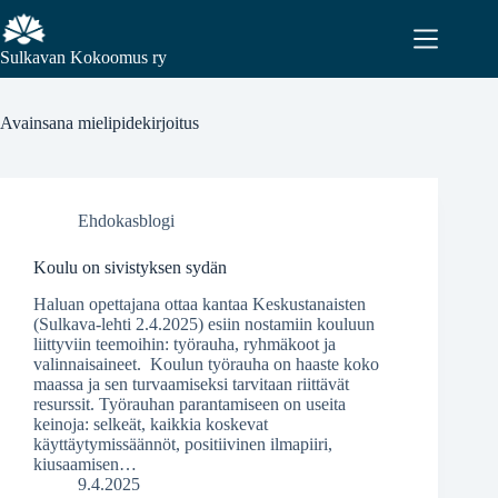
Sulkavan Kokoomus ry
Avainsana
mielipidekirjoitus
Ehdokasblogi
Koulu on sivistyksen sydän
Haluan opettajana ottaa kantaa Keskustanaisten
(Sulkava-lehti 2.4.2025) esiin nostamiin kouluun
liittyviin teemoihin: työrauha, ryhmäkoot ja
valinnaisaineet. Koulun työrauha on haaste koko
maassa ja sen turvaamiseksi tarvitaan riittävät
resurssit. Työrauhan parantamiseen on useita
keinoja: selkeät, kaikkia koskevat
käyttäytymissäännöt, positiivinen ilmapiiri,
kiusaamisen…
9.4.2025