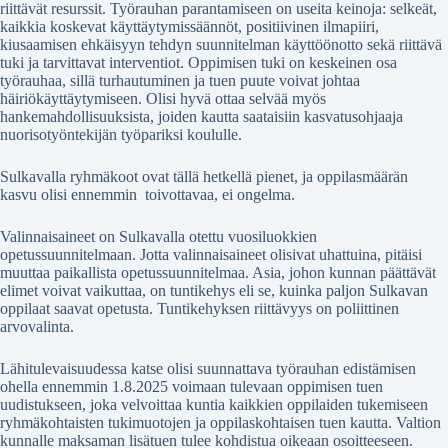
riittävät resurssit. Työrauhan parantamiseen on useita keinoja: selkeät,
kaikkia koskevat käyttäytymissäännöt, positiivinen ilmapiiri,
kiusaamisen ehkäisyyn tehdyn suunnitelman käyttöönotto sekä riittävä
tuki ja tarvittavat interventiot. Oppimisen tuki on keskeinen osa
työrauhaa, sillä turhautuminen ja tuen puute voivat johtaa
häiriökäyttäytymiseen. Olisi hyvä ottaa selvää myös
hankemahdollisuuksista, joiden kautta saataisiin kasvatusohjaaja
nuorisotyöntekijän työpariksi koululle.
Sulkavalla ryhmäkoot ovat tällä hetkellä pienet, ja oppilasmäärän
kasvu olisi ennemmin toivottavaa, ei ongelma.
Valinnaisaineet on Sulkavalla otettu vuosiluokkien
opetussuunnitelmaan. Jotta valinnaisaineet olisivat uhattuina, pitäisi
muuttaa paikallista opetussuunnitelmaa. Asia, johon kunnan päättävät
elimet voivat vaikuttaa, on tuntikehys eli se, kuinka paljon Sulkavan
oppilaat saavat opetusta. Tuntikehyksen riittävyys on poliittinen
arvovalinta.
Lähitulevaisuudessa katse olisi suunnattava työrauhan edistämisen
ohella ennemmin 1.8.2025 voimaan tulevaan oppimisen tuen
uudistukseen, joka velvoittaa kuntia kaikkien oppilaiden tukemiseen
ryhmäkohtaisten tukimuotojen ja oppilaskohtaisen tuen kautta. Valtion
kunnalle maksaman lisätuen tulee kohdistua oikeaan osoitteeseen.