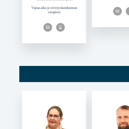
Vapaa-aika ja sivistyslautakunnan
varajäsen