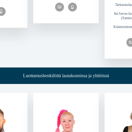
Tarkastusla
Itä-Savon k
(Samied
Kiinteistötoi
Luottamushenkilöitä lautakunnissa ja yhtiöissä