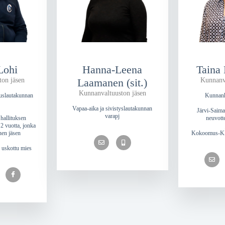
Lohi
Hanna-Leena
Taina
ton jäsen
Laamanen (sit.)
Kunnanva
Kunnanvaltuuston jäsen
uslautakunnan
Kunnanh
Vapaa-aika ja sivistyslautakunnan
Järvi-Saima
varapj
hallituksen
neuvott
2 vuotta, jonka
nen jäsen
Kokoomus-KD
n uskottu mies