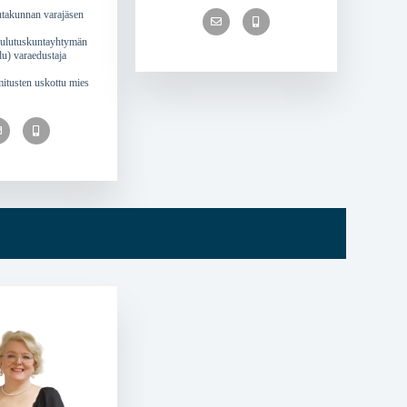
utakunnan varajäsen
oulutuskuntayhtymän
u) varaedustaja
mitusten uskottu mies