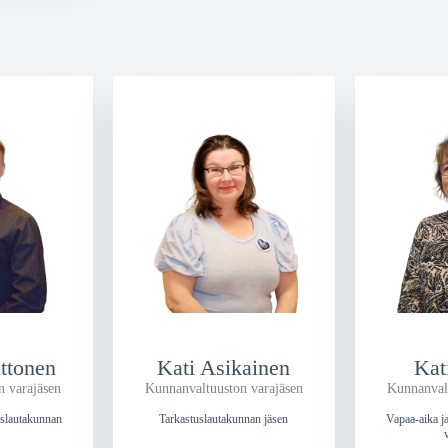
ttonen
Kati Asikainen
Kat
n varajäsen
Kunnanvaltuuston varajäsen
Kunnanvalt
yslautakunnan
Tarkastuslautakunnan jäsen
Vapaa-aika j