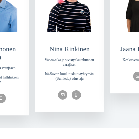
unonen
Nina Rinkinen
Jaana
)
Vapaa-aika ja sivistyslautakunnan
Keskusvaal
varajäsen
 varajäsen
Itä-Savon koulutuskuntayhtymän
t hallituksen
(Samiedu) edustaja
n