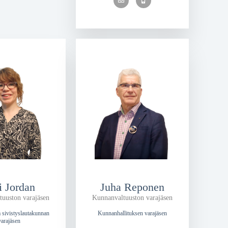
i Jordan
Juha Reponen
uuston varajäsen
Kunnanvaltuuston varajäsen
a sivistyslautakunnan
Kunnanhallituksen varajäsen
varajäsen