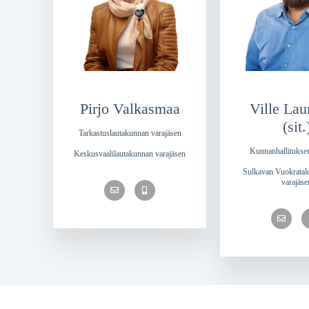
Pirjo Valkasmaa
Ville La
(sit.
Tarkastuslautakunnan varajäsen
Kunnanhallituksen
Keskusvaalilautakunnan varajäsen
Sulkavan Vuokratalo
varajäse