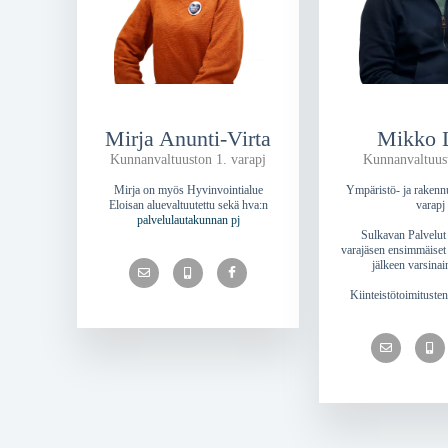
Mirja Anunti-Virta
Mikko 
Kunnanvaltuuston 1. varapj
Kunnanvaltuus
Mirja on myös Hyvinvointialue
Ympäristö- ja rakenn
Eloisan aluevaltuutettu sekä hva:n
varapj
palvelulautakunnan pj
Sulkavan Palvelut 
varajäsen ensimmäiset 
jälkeen varsinai
Kiinteistötoimituste