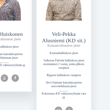
 Huiskonen
Veli-Pekka
ltuuston jäsen
Alusniemi (KD sit.)
Kunnanvaltuuston jäsen
allituksen jäsen
Kunnanhallituksen jäsen
an kansalaisopiston
elukunnan jäsen
Sulkavan Palvelut hallituksen jäsen
______
ensimmäiset 2 vuotta, jonka jälkeen
 valtuustoryhmän pj
varajäsen
Rippeen hallituksen varajäsen
Järvi-Saimaan kansalaisopiston
neuvottelukunta jäsen
______
Kokoomus-KD valtuustoryhmän vara
pj