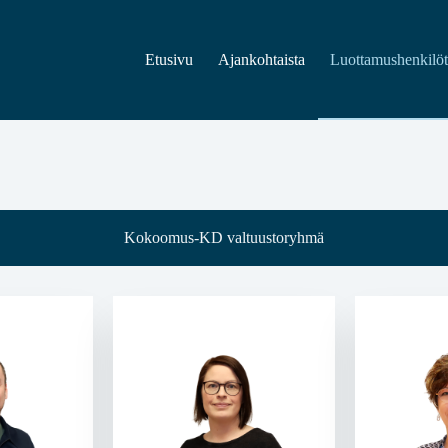
Etusivu
Ajankohtaista
Luottamushenkilö
Kokoomus-KD valtuustoryhmä