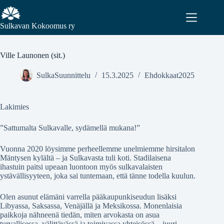
Sulkavan Kokoomus ry
Ville Launonen (sit.)
SulkaSuunnittelu
15.3.2025
Ehdokkaat2025
Lakimies
”Sattumalta Sulkavalle, sydämellä mukana!”
Vuonna 2020 löysimme perheellemme unelmiemme hirsitalon
Mäntysen kylältä – ja Sulkavasta tuli koti. Stadilaisena
ihastuin paitsi upeaan luontoon myös sulkavalaisten
ystävällisyyteen, joka sai tuntemaan, että tänne todella kuulun.
Olen asunut elämäni varrella pääkaupunkiseudun lisäksi
Libyassa, Saksassa, Venäjällä ja Meksikossa. Monenlaisia
paikkoja nähneenä tiedän, miten arvokasta on asua
turvallisessa, välittävässä ja toimivassa yhteisössä – juuri