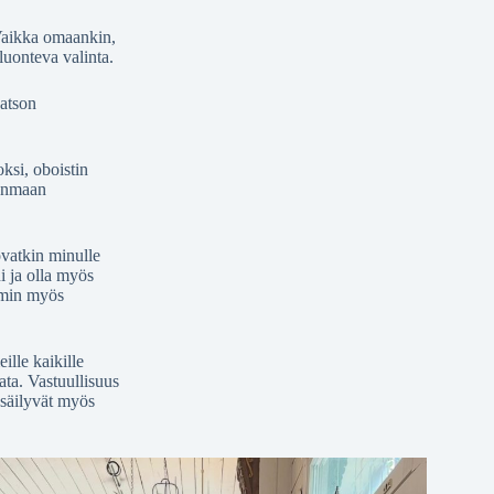
. Vaikka omaankin,
luonteva valinta.
katson
ksi, oboistin
janmaan
ovatkin minulle
i ja olla myös
oimin myös
lle kaikille
ata. Vastuullisuus
 säilyvät myös