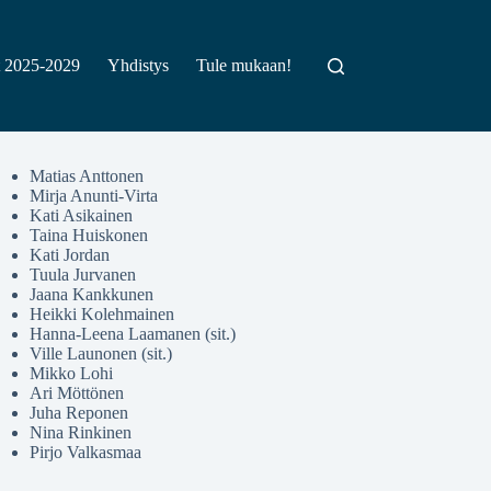
t 2025-2029
Yhdistys
Tule mukaan!
Matias Anttonen
Mirja Anunti-Virta
Kati Asikainen
Taina Huiskonen
Kati Jordan
Tuula Jurvanen
Jaana Kankkunen
Heikki Kolehmainen
Hanna-Leena Laamanen (sit.)
Ville Launonen (sit.)
Mikko Lohi
Ari Möttönen
Juha Reponen
Nina Rinkinen
Pirjo Valkasmaa