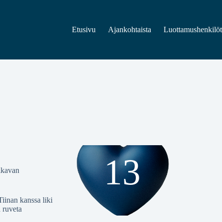
Etusivu
Ajankohtaista
Luottamushenkilö
13
lkavan
Tiinan kanssa liki
a ruveta