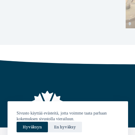
Sivusto käyttää evästeitä, jotta voimme taata parhaan
kokemuksen sivustolla vierailuun.
info@sulkavankokoomus.fi
Hyväksyn
En hyväksy