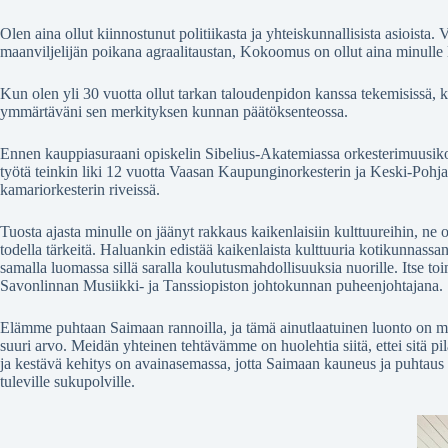
Olen aina ollut kiinnostunut politiikasta ja yhteiskunnallisista asioista
maanviljelijän poikana agraalitaustan, Kokoomus on ollut aina minulle 
Kun olen yli 30 vuotta ollut tarkan taloudenpidon kanssa tekemisissä, 
ymmärtäväni sen merkityksen kunnan päätöksenteossa.
Ennen kauppiasuraani opiskelin Sibelius-Akatemiassa orkesterimuusiko
työtä teinkin liki 12 vuotta Vaasan Kaupunginorkesterin ja Keski-Poh
kamariorkesterin riveissä.
Tuosta ajasta minulle on jäänyt rakkaus kaikenlaisiin kulttuureihin, ne 
todella tärkeitä. Haluankin edistää kaikenlaista kulttuuria kotikunnassan
samalla luomassa sillä saralla koulutusmahdollisuuksia nuorille. Itse t
Savonlinnan Musiikki- ja Tanssiopiston johtokunnan puheenjohtajana.
Elämme puhtaan Saimaan rannoilla, ja tämä ainutlaatuinen luonto on mei
suuri arvo. Meidän yhteinen tehtävämme on huolehtia siitä, ettei sitä pil
ja kestävä kehitys on avainasemassa, jotta Saimaan kauneus ja puhtaus
tuleville sukupolville.