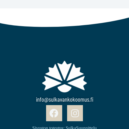
info@sulkavankokoomus.fi
Sivuston toteutus: SulkaSuunnittelu