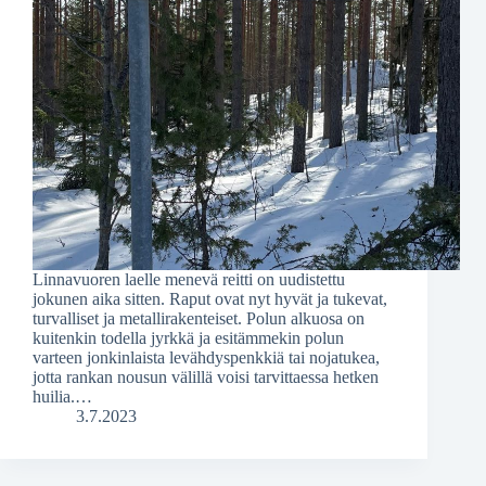
Linnavuoren laelle menevä reitti on uudistettu
jokunen aika sitten. Raput ovat nyt hyvät ja tukevat,
turvalliset ja metallirakenteiset. Polun alkuosa on
kuitenkin todella jyrkkä ja esitämmekin polun
varteen jonkinlaista levähdyspenkkiä tai nojatukea,
jotta rankan nousun välillä voisi tarvittaessa hetken
huilia.…
3.7.2023