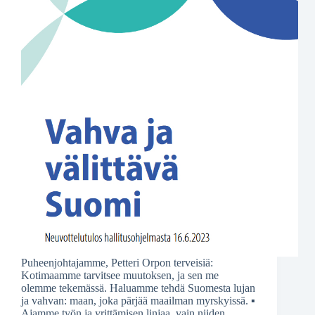
Puheenjohtajamme, Petteri Orpon terveisiä:
Kotimaamme tarvitsee muutoksen, ja sen me
olemme tekemässä. Haluamme tehdä Suomesta lujan
ja vahvan: maan, joka pärjää maailman myrskyissä. ▪
Ajamme työn ja yrittämisen linjaa, vain niiden