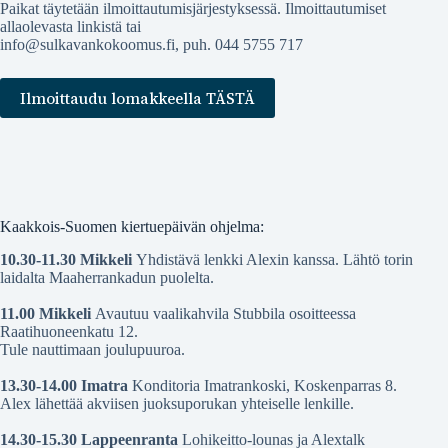
Paikat täytetään ilmoittautumisjärjestyksessä. Ilmoittautumiset
allaolevasta linkistä tai
info@sulkavankokoomus.fi, puh. 044 5755 717
Ilmoittaudu lomakkeella TÄSTÄ
Kaakkois-Suomen kiertuepäivän ohjelma:
10.30-11.30 Mikkeli
Yhdistävä lenkki Alexin kanssa. Lähtö torin
laidalta Maaherrankadun puolelta.
11.00 Mikkeli
Avautuu vaalikahvila Stubbila osoitteessa
Raatihuoneenkatu 12.
Tule nauttimaan joulupuuroa.
13.30-14.00 Imatra
Konditoria Imatrankoski, Koskenparras 8.
Alex lähettää akviisen juoksuporukan yhteiselle lenkille.
14.30-15.30 Lappeenranta
Lohikeitto-lounas ja Alextalk