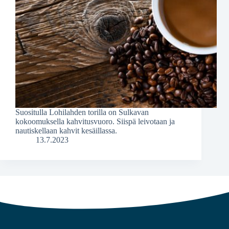
Suositulla Lohilahden torilla on Sulkavan
kokoomuksella kahvitusvuoro. Siispä leivotaan ja
nautiskellaan kahvit kesäillassa.
13.7.2023