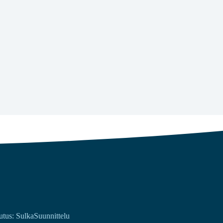
utus: SulkaSuunnittelu