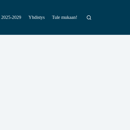
t 2025-2029
Yhdistys
Tule mukaan!