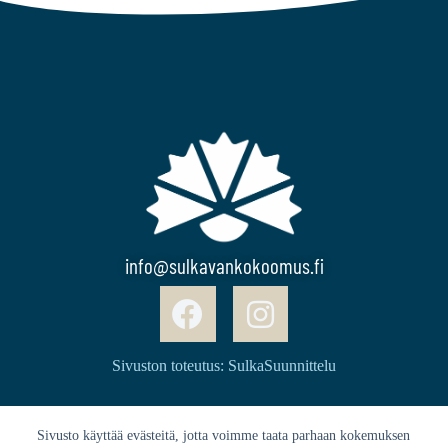
info@sulkavankokoomus.fi
Sivuston toteutus: SulkaSuunnittelu
Sivusto käyttää evästeitä, jotta voimme taata parhaan kokemuksen