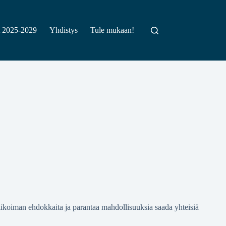
t 2025-2029
Yhdistys
Tule mukaan!
alikoiman ehdokkaita ja parantaa mahdollisuuksia saada yhteisiä