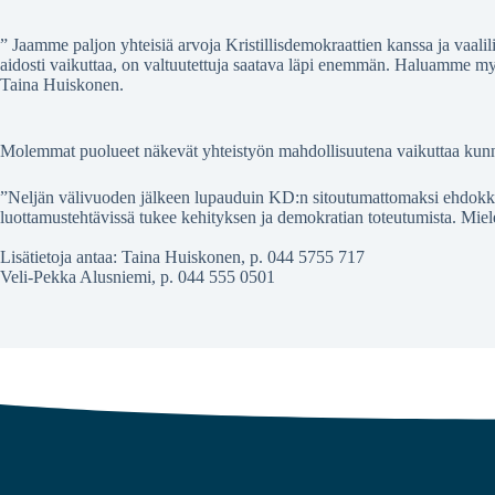
” Jaamme paljon yhteisiä arvoja Kristillisdemokraattien kanssa ja vaal
aidosti vaikuttaa, on valtuutettuja saatava läpi enemmän. Haluamme myö
Taina Huiskonen.
Molemmat puolueet näkevät yhteistyön mahdollisuutena vaikuttaa kunnan 
”Neljän välivuoden jälkeen lupauduin KD:n sitoutumattomaksi ehdokkaa
luottamustehtävissä tukee kehityksen ja demokratian toteutumista. Miel
Lisätietoja antaa: Taina Huiskonen, p. 044 5755 717
Veli-Pekka Alusniemi, p. 044 555 0501