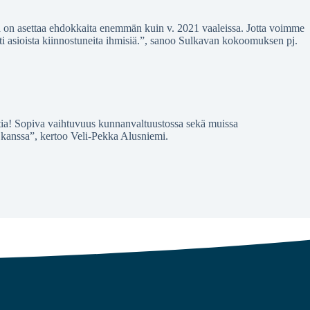
ka on asettaa ehdokkaita enemmän kuin v. 2021 vaaleissa. Jotta voimme
ti asioista kiinnostuneita ihmisiä.”, sanoo Sulkavan kokoomuksen pj.
tia! Sopiva vaihtuvuus kunnanvaltuustossa sekä muissa
 kanssa”, kertoo Veli-Pekka Alusniemi.