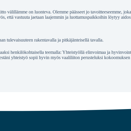
iliitto välillämme on luonteva. Olemme päässeet jo tavoitteeseemme, jo
s, että vastuuta jaetaan laajemmin ja luottamuspaikkoihin löytyy aidos
tulevaisuuteen rakentavalla ja pitkäjänteisellä tavalla.
ksi henkilökohtaisella teemalla: Yhteistyöllä elinvoimaa ja hyvinvoin
estäni yhteistyö sopii hyvin myös vaaliliiton perusteluksi kokoomuksen