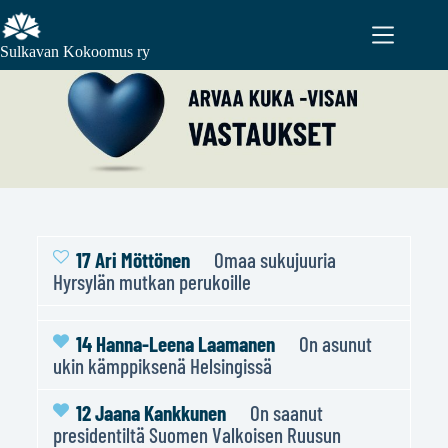
Sulkavan Kokoomus ry
17 Ari Möttönen
Omaa sukujuuria
Hyrsylän mutkan perukoille
14 Hanna-Leena Laamanen
On asunut
ukin kämppiksenä Helsingissä
12 Jaana Kankkunen
On saanut
presidentiltä Suomen Valkoisen Ruusun