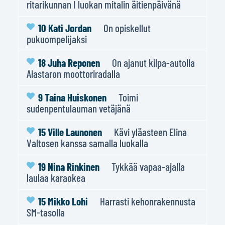
ritarikunnan I luokan mitalin äitienpäivänä
10 Kati Jordan
On opiskellut
pukuompelijaksi
18 Juha Reponen
On ajanut kilpa-autolla
Alastaron moottoriradalla
9 Taina Huiskonen
Toimi
sudenpentulauman vetäjänä
15 Ville Launonen
Kävi yläasteen Elina
Valtosen kanssa samalla luokalla
19 Nina Rinkinen
Tykkää vapaa-ajalla
laulaa karaokea
15 Mikko Lohi
Harrasti kehonrakennusta
SM-tasolla