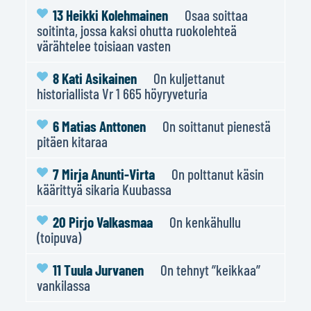
13 Heikki Kolehmainen
Osaa soittaa
soitinta, jossa kaksi ohutta ruokolehteä
värähtelee toisiaan vasten
8 Kati Asikainen
On kuljettanut
historiallista Vr 1 665 höyryveturia
6 Matias Anttonen
On soittanut pienestä
pitäen kitaraa
7 Mirja Anunti-Virta
On polttanut käsin
käärittyä sikaria Kuubassa
20 Pirjo Valkasmaa
On kenkähullu
(toipuva)
11 Tuula Jurvanen
On tehnyt ”keikkaa”
vankilassa